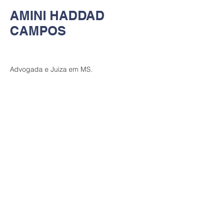
AMINI HADDAD
CAMPOS
Advogada e Juiza em MS.
Contate-nos
Tel:
(61) 99942 2552
Email:
aicpresidencia@gmail.com