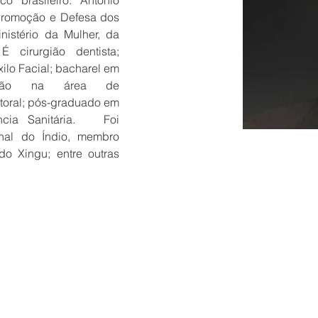
o brasileiro. Antonio 
Promoção e Defesa dos 
istério da Mulher, da 
 cirurgião dentista; 
ilo Facial; bacharel em 
zação na área de 
oral; pós-graduado em 
ia Sanitária.   Foi 
al do Índio, membro 
o Xingu; entre outras 