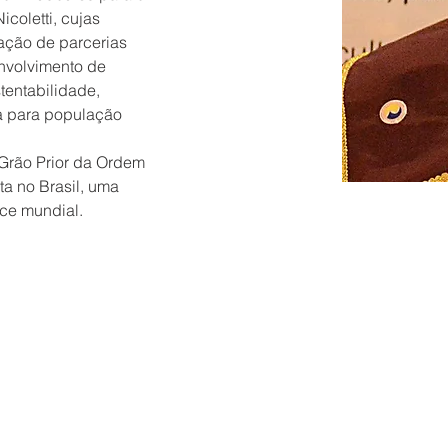
coletti, cujas 
iação de parcerias 
nvolvimento de 
tentabilidade, 
a para população 
 Grão Prior da Ordem 
a no Brasil, uma 
nce mundial.