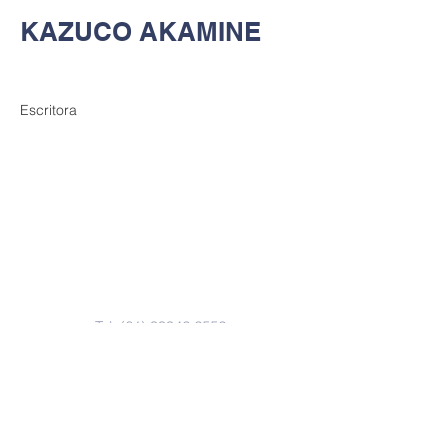
KAZUCO AKAMINE
Escritora
Contate-nos
Tel:
(61) 99942 2552
Email:
aicpresidencia@gmail.com
Mídias Sociais