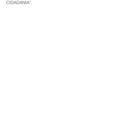
CIDADANIA”.
Contate-nos
Tel:
(61) 99942 2552
Email:
aicpresidencia@gmail.com
Mídias Sociais