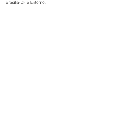
Brasília-DF e Entorno.
Contate-nos
Tel:
(61) 99942 2552
Email:
aicpresidencia@gmail.com
Mídias Sociais